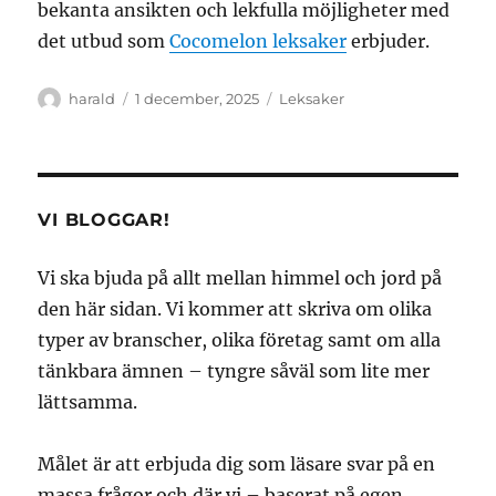
bekanta ansikten och lekfulla möjligheter med
det utbud som
Cocomelon leksaker
erbjuder.
Författare
Publicerat
Kategorier
harald
1 december, 2025
Leksaker
den
VI BLOGGAR!
Vi ska bjuda på allt mellan himmel och jord på
den här sidan. Vi kommer att skriva om olika
typer av branscher, olika företag samt om alla
tänkbara ämnen – tyngre såväl som lite mer
lättsamma.
Målet är att erbjuda dig som läsare svar på en
massa frågor och där vi – baserat på egen