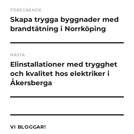
Inläggsnavigering
FÖREGÅENDE
Skapa trygga byggnader med
Föregående
inlägg:
brandtätning i Norrköping
NÄSTA
Elinstallationer med trygghet
Nästa
inlägg:
och kvalitet hos elektriker i
Åkersberga
VI BLOGGAR!