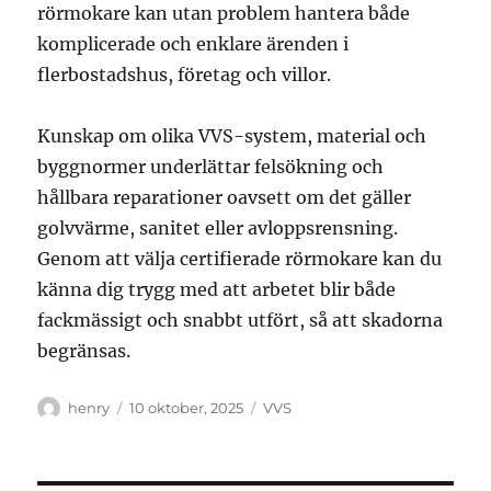
rörmokare kan utan problem hantera både
komplicerade och enklare ärenden i
flerbostadshus, företag och villor.
Kunskap om olika VVS-system, material och
byggnormer underlättar felsökning och
hållbara reparationer oavsett om det gäller
golvvärme, sanitet eller avloppsrensning.
Genom att välja certifierade rörmokare kan du
känna dig trygg med att arbetet blir både
fackmässigt och snabbt utfört, så att skadorna
begränsas.
Författare
Publicerat
Kategorier
henry
10 oktober, 2025
VVS
den