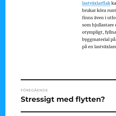
lastväxlarflak
ka
brukar köra runt
finns även i utf
som hjullastare
otympligt, fyllna
byggmaterial på.
på en lastväxlare
Inläggsnavigering
FÖREGÅENDE
Stressigt med flytten?
Föregående
inlägg: