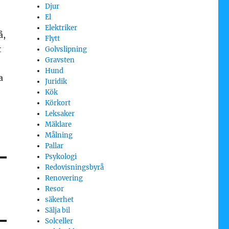
Djur
El
Elektriker
å,
Flytt
t
Golvslipning
Gravsten
Hund
a
Juridik
Kök
Körkort
Leksaker
Mäklare
Målning
Pallar
Psykologi
Redovisningsbyrå
Renovering
Resor
säkerhet
Sälja bil
Solceller