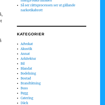
många olika tillfällen
Så ser rättsprocessen ser ut gällande
narkotikabrott
å,
et
KATEGORIER
å
Advokat
Akustik
Annat
Arkitektur
Bil
Blandat
Bodelning
Bostad
Brandtätning
Buss
Bygg
Catering
Däck