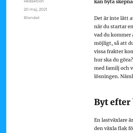
Författare
Redaktion
kan byta skepnad
Publicerat
20 maj, 2021
den
Kategorier
Blandat
Det är inte lätt 
när du startar e
vad du kommer at
möjligt, så att 
vissa frakter kom
hur ska du göra
med familj och 
lösningen. Nämli
Byt efter
En lastväxlare är
den växla flak fö