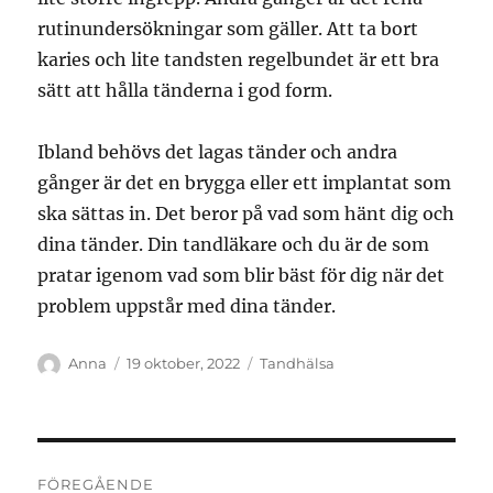
rutinundersökningar som gäller. Att ta bort
karies och lite tandsten regelbundet är ett bra
sätt att hålla tänderna i god form.
Ibland behövs det lagas tänder och andra
gånger är det en brygga eller ett implantat som
ska sättas in. Det beror på vad som hänt dig och
dina tänder. Din tandläkare och du är de som
pratar igenom vad som blir bäst för dig när det
problem uppstår med dina tänder.
Författare
Publicerat
Kategorier
Anna
19 oktober, 2022
Tandhälsa
den
Inläggsnavigering
FÖREGÅENDE