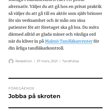
alternativ. Väljer du att gå hos en privat praktik
så väljer du att gå till en aktör som själv brinner
för sin verksamhet och är mån om sina
patienter för att företaget ska gå bra. Du möts
därmed alltid av glada miner och vänliga ord
när du kliver in på
Malmö Tandläkarcenter
för
din årliga tandläkarkontroll.
Författare
Publicerat
Kategorier
Redaktion
27 mars, 2021
Tandhälsa
den
Inläggsnavigering
FÖREGÅENDE
Jobba på skroten
Föregående
inlägg: